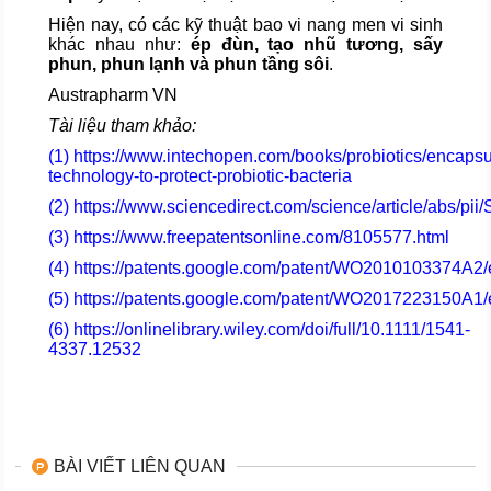
Hiện nay, có các kỹ thuật bao vi nang men vi sinh
khác nhau như:
ép đùn, tạo nhũ tương, sấy
phun, phun lạnh và phun tầng sôi
.
Austrapharm VN
Tài liệu tham khảo:
(1)
https://www.intechopen.com/books/probiotics/encapsu
technology-to-protect-probiotic-bacteria
(2)
https://www.sciencedirect.com/science/article/abs/p
(3)
https://www.freepatentsonline.com/8105577.html
(4)
https://patents.google.com/patent/WO2010103374A2/
(5)
https://patents.google.com/patent/WO2017223150A1/
(6)
https://onlinelibrary.wiley.com/doi/full/10.1111/1541-
4337.12532
BÀI VIẾT LIÊN QUAN