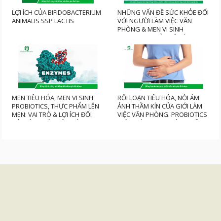
LỢI ÍCH CỦA BIFIDOBACTERIUM
NHỮNG VẤN ĐỀ SỨC KHỎE ĐỐI
ANIMALIS SSP LACTIS
VỚI NGƯỜI LÀM VIỆC VĂN
PHÒNG & MEN VI SINH
PROBIOTICS BẢO VỆ SỨC
KHỎE LÂU DÀI TRONG MÙA
DỊCH COVID HIỆN NAY
MEN TIÊU HÓA, MEN VI SINH
RỐI LOẠN TIÊU HÓA, NỖI ÁM
PROBIOTICS, THỰC PHẨM LÊN
ẢNH THẦM KÍN CỦA GIỚI LÀM
MEN: VAI TRÒ & LỢI ÍCH ĐỐI
VIỆC VĂN PHÒNG. PROBIOTICS
VỚI SỨC KHỎE TIÊU HÓA
GIẢI PHÁP TRUNG TÂM CHỐNG
RỐI LOẠN TIÊU HÓA