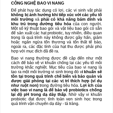
CÔNG NGHỆ BAO VI NANG
Để phát huy tác dụng có lợi, các vi sinh vật phải
không bị ảnh hưởng khi tiếp xúc với các yếu tố
môi trường
và
phải có khả năng bám dính và
khu trú trong đường tiêu hóa
của con người.
Một số kỹ thuật bao gói và vật liệu bao gói có sẵn
để sản xuất các hạt probiotic, tuy nhiên, điều quan
trọng là quá trình này không được gây hấn, giảm
hoặc ngăn ngừa tổn thương và tổn thất tế bào,
ngoài ra, các đặc tính của hạt thu được phải phù
hợp với mục đích đã đề ra.
Bao vi nang thường được đề cập đến như một
cách để bảo vệ vi khuẩn chống lại các yếu tố môi
trường khắc nghiệt. Mục tiêu của bao vi nang là
tạo ra một môi trường vi sinh trong đó v
i khuẩn sẽ
tồn tại trong quá trình chế biến và bảo quản và
được giải phóng tại các vị trí thích hợp (ví dụ
như ruột non)
trong đường tiêu hóa.
Lợi ích của
việc bao vi nang là để bảo vệ probiotics chống
lại độ pH trong dạ dày thấp
. Nhờ vậy vi khuẩn
probiotic đạt được tính toàn vẹn sinh học trong
quá trình vận chuyển dạ dày - tá tràng.