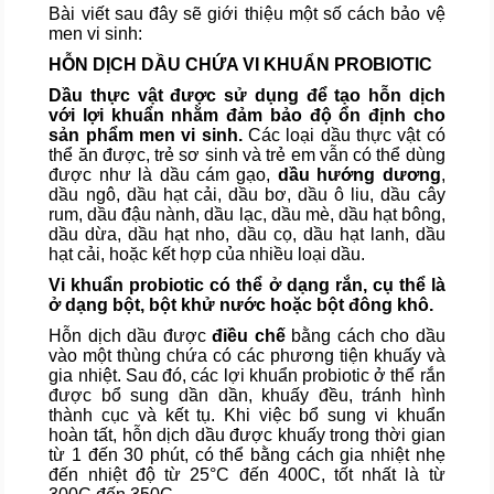
Bài viết sau đây sẽ giới thiệu một số cách bảo vệ
men vi sinh:
HỖN DỊCH DẦU CHỨA VI KHUẨN PROBIOTIC
Dầu thực vật được sử dụng để tạo
hỗn dịch
với lợi khuẩn nhằm đảm bảo độ ổn định cho
sản phẩm men vi sinh.
Các loại dầu thực vật có
thể ăn được, trẻ sơ sinh và trẻ em vẫn có thể dùng
được như là dầu cám gạo,
dầu hướng dương
,
dầu ngô, dầu hạt cải, dầu bơ, dầu ô liu, dầu cây
rum, dầu đậu nành, dầu lạc, dầu mè, dầu hạt bông,
dầu dừa, dầu hạt nho, dầu cọ, dầu hạt lanh, dầu
hạt cải, hoặc kết hợp của nhiều loại dầu.
Vi khuẩn probiotic có thể ở dạng rắn, cụ thể là
ở dạng bột, bột khử nước hoặc bột đông khô.
Hỗn dịch dầu được
điều chế
bằng cách cho dầu
vào một thùng chứa có các phương tiện khuấy và
gia nhiệt. Sau đó, các lợi khuẩn probiotic ở thể rắn
được bổ sung dần dần, khuấy đều, tránh hình
thành cục và kết tụ. Khi việc bổ sung vi khuẩn
hoàn tất, hỗn dịch dầu được khuấy trong thời gian
từ 1 đến 30 phút, có thể bằng cách gia nhiệt nhẹ
đến nhiệt độ từ 25°C đến 400C, tốt nhất là từ