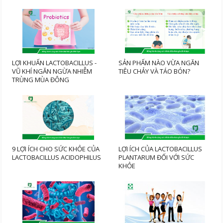
LỢI KHUẨN LACTOBACILLUS -
SẢN PHẨM NÀO VỪA NGĂN
VŨ KHÍ NGĂN NGỪA NHIỄM
TIÊU CHẢY VÀ TÁO BÓN?
TRÙNG MÙA ĐÔNG
9 LỢI ÍCH CHO SỨC KHỎE CỦA
LỢI ÍCH CỦA LACTOBACILLUS
LACTOBACILLUS ACIDOPHILUS
PLANTARUM ĐỐI VỚI SỨC
KHỎE