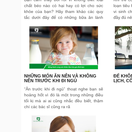
chất béo nào có hại hay có lợi cho sức
loạn tiêu
khỏe của bạn? Hãy tham khảo các quy
vi sinh 
tắc dưới đây để có những bữa ăn lành
đầy đủ nê
mạnh.
NHỮNG MÓN ĂN NÊN VÀ KHÔNG
ĐỂ KHÔN
NÊN TRƯỚC KHI ĐI NGỦ
LỊCH, C
“Ăn trước khi đi ngủ” thoạt nghe bạn sẽ
hoảng hốt vì đó là một trong những điều
tối kị mà ai ai cũng nhắc đều biết, thậm
chí các bác sĩ cũng ra rã