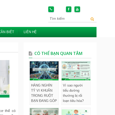
CẦN BIẾT
LIÊN HỆ
CÓ THỂ BẠN QUAN TÂM
HÀNG NGHÌN
Vì sao người
TỶ VI KHUẨN
tiểu đường
TRONG RUỘT
thường bị rối
BẠN ĐANG GÓP
loạn tiêu hóa?
PHẦN GIẢM
cơ thể có
NGUY CƠ UNG