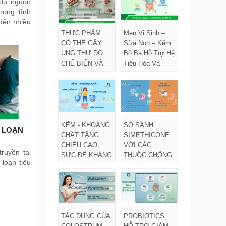
đủ nguồn
THƯ?
rong tình
 đến nhiều
THỰC PHẨM
Men Vi Sinh –
CÓ THỂ GÂY
Sữa Non – Kẽm:
UNG THƯ DO
Bộ Ba Hỗ Trợ Hệ
CHẾ BIẾN VÀ
Tiêu Hóa Và
BẢO QUẢN
Dinh Dưỡng Ở
KÉM
Trẻ Em
KẼM - KHOÁNG
SO SÁNH
 LOẠN
CHẤT TĂNG
SIMETHICONE
CHIỀU CAO,
VỚI CÁC
ruyền tai
SỨC ĐỀ KHÁNG
THUỐC CHỐNG
 loạn tiêu
VÀ GIẢM TIÊU
ĐẦY HƠI KHÁC
CHẢY Ở TRẺ
VỀ MỨC ĐỘ AN
EM
TOÀN VÀ TÁC
DỤNG
TÁC DỤNG CỦA
PROBIOTICS