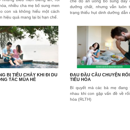
chế độ ăn uống bổ sung đầy 
 hóa, nhiều cha mẹ bổ sung men
dưỡng chất, nhưng vẫn luôn t
cho con và không hiểu một cách
trạng thiếu hụt dinh dưỡng dẫn
n hiệu quả mang lại bị hạn chế.
vấn đề sức khỏe khác nhau.
G BỊ TIÊU CHẢY KHI ĐI DU
ĐAU ĐẦU CÂU CHUYỆN RỐI
ÔNG TÁC MÙA HÈ
TIÊU HÓA
Bí quyết mà các bà mẹ đang t
nhau khi con gặp vấn đề về rối
hóa (RLTH)