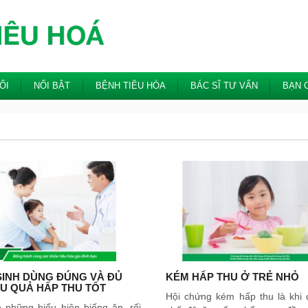
ỐI
NỔI BẬT
BỆNH TIÊU HÓA
BÁC SĨ TƯ VẤN
BẠN 
SINH DÙNG ĐÚNG VÀ ĐỦ
KÉM HẤP THU Ở TRẺ NHỎ
ỆU QUẢ HẤP THU TỐT
Hội chứng kém hấp thu là khi 
ó những biểu hiện biếng ăn, rối