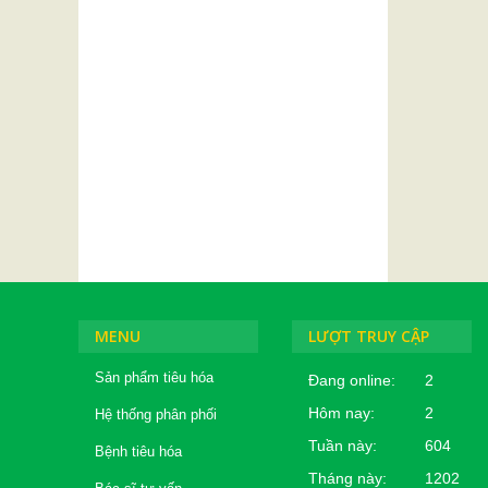
MENU
LƯỢT TRUY CẬP
Sản phẩm tiêu hóa
Đang online:
2
Hôm nay:
2
Hệ thống phân phối
Tuần này:
604
Bệnh tiêu hóa
Tháng này:
1202