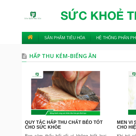
SẢN PHẨM TIÊU HÓA
HỆ THỐNG PHÂN PH
HẤP THU KÉM-BIẾNG ĂN
QUY TẮC HẤP THU CHẤT BÉO TỐT
MEN VI 
CHO SỨC KHỎE
CHO HI
Bạn cảm thấy bối rối vì không biết loại
Khi trẻ c