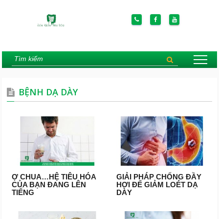
BỆNH DẠ DÀY
Ợ CHUA…HỆ TIÊU HÓA
GIẢI PHÁP CHỐNG ĐẦY
CỦA BẠN ĐANG LÊN
HƠI ĐỂ GIẢM LOÉT DẠ
TIẾNG
DÀY