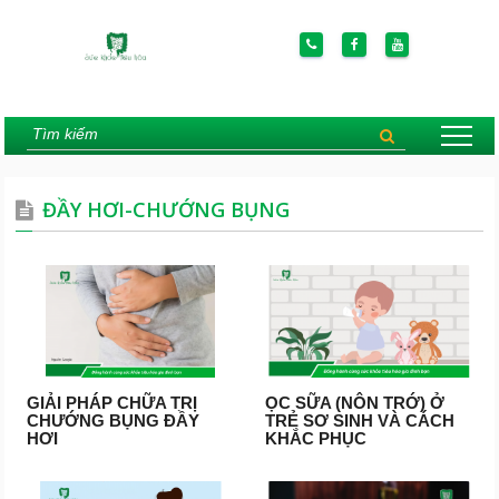
ĐẦY HƠI-CHƯỚNG BỤNG
GIẢI PHÁP CHỮA TRỊ
ỌC SỮA (NÔN TRỚ) Ở
CHƯỚNG BỤNG ĐẦY
TRẺ SƠ SINH VÀ CÁCH
HƠI
KHẮC PHỤC