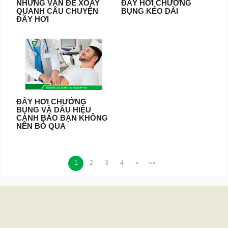
NHỮNG VẤN ĐỀ XOAY
ĐẦY HƠI CHƯỚNG
QUANH CÂU CHUYỆN
BỤNG KÉO DÀI
ĐẦY HƠI
ĐẦY HƠI CHƯỚNG
BỤNG VÀ DẤU HIỆU
CẢNH BÁO BẠN KHÔNG
NÊN BỎ QUA
1
2
3
4
»
»»