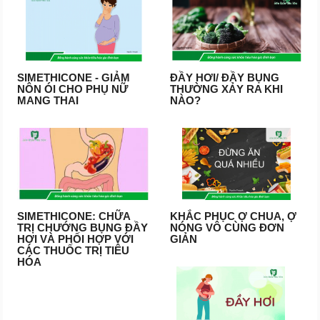
SIMETHICONE - GIẢM
ĐẦY HƠI/ ĐẦY BỤNG
NÔN ÓI CHO PHỤ NỮ
THƯỜNG XẢY RA KHI
MANG THAI
NÀO?
SIMETHICONE: CHỮA
KHẮC PHỤC Ợ CHUA, Ợ
TRỊ CHƯỚNG BỤNG ĐẦY
NÓNG VÔ CÙNG ĐƠN
HƠI VÀ PHỐI HỢP VỚI
GIẢN
CÁC THUỐC TRỊ TIÊU
HÓA