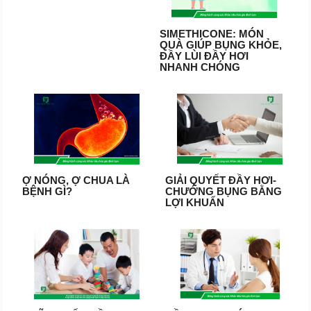
SIMETHICONE: MÓN
QUÀ GIÚP BỤNG KHỎE,
ĐẦY LÙI ĐẦY HƠI
NHANH CHÓNG
Ợ NÓNG, Ợ CHUA LÀ
GIẢI QUYẾT ĐẦY HƠI-
BỆNH GÌ?
CHƯỚNG BỤNG BẰNG
LỢI KHUẨN