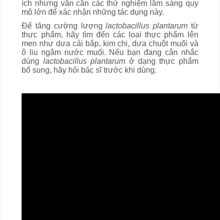
ích nhưng vẫn cần các thử nghiệm lâm sàng quy
mô lớn để xác nhận những tác dụng này.
Để tăng cường lượng
lactobacillus plantarum
từ
thực phẩm, hãy tìm đến các loại thực phẩm lên
men như dưa cải bắp, kim chi, dưa chuột muối và
ô liu ngâm nước muối. Nếu bạn đang cân nhắc
dùng
lactobacillus plantarum
ở dạng thực phẩm
bổ sung, hãy hỏi bác sĩ trước khi dùng.