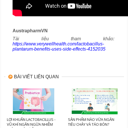
AustrapharmVN
Tài liệu tham khảo:
https://www.verywellhealth.com/lactobacillus-
plantarum-benefits-uses-side-effects-4152035
BÀI VIẾT LIÊN QUAN
LỢI KHUẨN LACTOBACILLUS -
SẢN PHẨM NÀO VỪA NGĂN
VŨ KHÍ NGĂN NGỪA NHIỄM
TIÊU CHẢY VÀ TÁO BÓN?