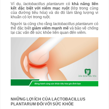
Ví dụ,
lactobacillus plantarum
có
khả năng liên
kết đặc biệt với niêm mạc ruột
(lớp trong cùng
của đường tiêu hóa) và do đó làm tăng lượng vi
khuẩn có lợi trong ruột.
Người ta cũng cho rằng
lactobacillus plantarum
có
thể đặc biệt
giảm viêm mạnh mẽ
và bảo vệ chống
lại các vấn đề sức khỏe liên quan đến viêm.
NHỮNG LỢI ÍCH CỦA LACTOBACILLUS
PLANTARUM ĐỐI VỚI SỨC KHỎE