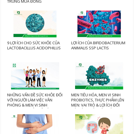
TRÙNG MÙA ĐÔNG
9 LỢI ÍCH CHO SỨC KHỎE CỦA
LỢI ÍCH CỦA BIFIDOBACTERIUM
LACTOBACILLUS ACIDOPHILUS
ANIMALIS SSP LACTIS
NHỮNG VẤN ĐỀ SỨC KHỎE ĐỐI
MEN TIÊU HÓA, MEN VI SINH
VỚI NGƯỜI LÀM VIỆC VĂN
PROBIOTICS, THỰC PHẨM LÊN
PHÒNG & MEN VI SINH
MEN: VAI TRÒ & LỢI ÍCH ĐỐI
PROBIOTICS BẢO VỆ SỨC
VỚI SỨC KHỎE TIÊU HÓA
KHỎE LÂU DÀI TRONG MÙA
DỊCH COVID HIỆN NAY