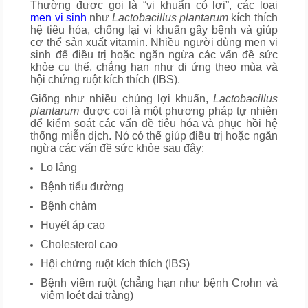
Thường được gọi là “vi khuẩn có lợi”, các loại
men vi sinh
như
Lactobacillus plantarum
kích thích
hệ tiêu hóa, chống lại vi khuẩn gây bệnh và giúp
cơ thể sản xuất vitamin. Nhiều người dùng men vi
sinh để điều trị hoặc ngăn ngừa các vấn đề sức
khỏe cụ thể, chẳng hạn như dị ứng theo mùa và
hội chứng ruột kích thích (IBS).
Giống như nhiều chủng lợi khuẩn,
Lactobacillus
plantarum
được coi là một phương pháp tự nhiên
để kiểm soát các vấn đề tiêu hóa và phục hồi hệ
thống miễn dịch. Nó có thể giúp điều trị hoặc ngăn
ngừa các vấn đề sức khỏe sau đây:
Lo lắng
Bệnh tiểu đường
Bệnh chàm
Huyết áp cao
Cholesterol cao
Hội chứng ruột kích thích (IBS)
Bệnh viêm ruột (chẳng hạn như bệnh Crohn và
viêm loét đại tràng)