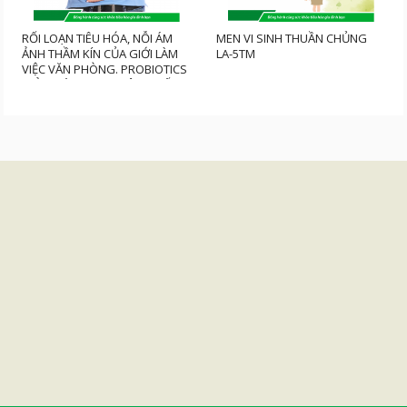
RỐI LOẠN TIÊU HÓA, NỖI ÁM
MEN VI SINH THUẦN CHỦNG
ẢNH THẦM KÍN CỦA GIỚI LÀM
LA-5TM
VIỆC VĂN PHÒNG. PROBIOTICS
GIẢI PHÁP TRUNG TÂM CHỐNG
RỐI LOẠN TIÊU HÓA