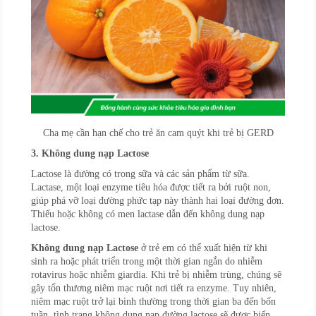
Cha mẹ cần hạn chế cho trẻ ăn cam quýt khi trẻ bị GERD
3. Không dung nạp Lactose
Lactose là đường có trong sữa và các sản phẩm từ sữa.
Lactase, một loại enzyme tiêu hóa được tiết ra bởi ruột non,
giúp phá vỡ loại đường phức tạp này thành hai loại đường đơn.
Thiếu hoặc không có men lactase dẫn đến không dung nạp
lactose.
Không dung nạp Lactose
ở trẻ em có thể xuất hiện từ khi
sinh ra hoặc phát triển trong một thời gian ngắn do nhiễm
rotavirus hoặc nhiễm giardia. Khi trẻ bị nhiễm trùng, chúng sẽ
gây tổn thương niêm mạc ruột nơi tiết ra enzyme. Tuy nhiên,
niêm mạc ruột trở lại bình thường trong thời gian ba đến bốn
tuần, tình trạng không dung nạp đường lactose sẽ được biến