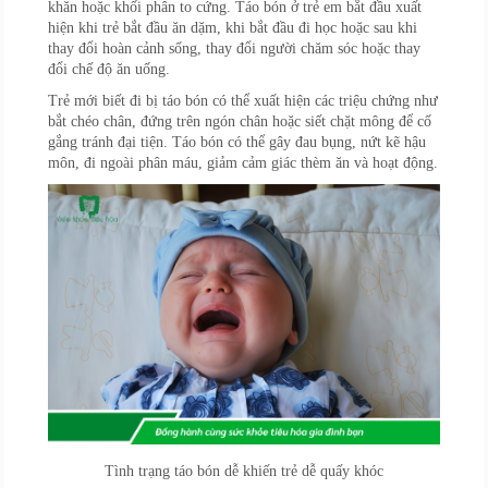
khăn hoặc khối phân to cứng. Táo bón ở trẻ em bắt đầu xuất
hiện khi trẻ bắt đầu ăn dặm, khi bắt đầu đi học hoặc sau khi
thay đổi hoàn cảnh sống, thay đổi người chăm sóc hoặc thay
đổi chế độ ăn uống.
Trẻ mới biết đi bị táo bón có thể xuất hiện các triệu chứng như
bắt chéo chân, đứng trên ngón chân hoặc siết chặt mông để cố
gắng tránh đại tiện. Táo bón có thể gây đau bụng, nứt kẽ hậu
môn, đi ngoài phân máu, giảm cảm giác thèm ăn và hoạt động.
Tình trạng táo bón dễ khiến trẻ dễ quấy khóc