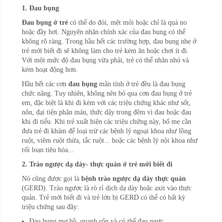
1. Đau bụng
Đau bụng ở trẻ
có thể do đói, mệt mỏi hoặc chỉ là quá no
hoặc đầy hơi. Nguyên nhân chính xác của đau bụng có thể
không rõ ràng. Trong hầu hết các trường hợp, đau bụng nhẹ ở
trẻ mới biết đi sẽ không làm cho trẻ kém ăn hoặc chơi ít đi.
Với một mức độ đau bụng vừa phải, trẻ có thể nhăn nhó và
kém hoạt động hơn.
Hầu hết các cơn
đau bụng
mãn tính ở trẻ đều là đau bụng
chức năng. Tuy nhiên, không nên bỏ qua cơn đau bụng ở trẻ
em, đặc biệt là khi đi kèm với các triệu chứng khác như sốt,
nôn, đại tiện phân máu, thức dậy trong đêm vì đau hoặc đau
khi đi tiểu. Khi trẻ xuất hiện các triệu chứng này, bố mẹ cần
đưa trẻ đi khám để loại trừ các bệnh lý ngoại khoa như lồng
ruột, viêm ruột thừa, tắc ruột... hoặc các bệnh lý nội khoa như
rối loạn tiêu hóa...
2. Trào ngược dạ dày- thực quản ở trẻ mới biết đi
Nó cũng được gọi là
bệnh trào ngược dạ dày thực quản
(GERD). Trào ngược là rò rỉ dịch dạ dày hoặc axit vào thực
quản. Trẻ mới biết đi và trẻ lớn bị GERD có thể có bất kỳ
triệu chứng sau đây:
Đau bụng mơ hồ, quanh rốn và có thể đau ngực.