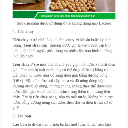
Sữa đậu nành được sử dụng ở trẻ không dung nạp Lactose
4. Tiêu chảy
Tiêu chảy ở trẻ nhỏ là do nhiễm virus, vi khuẩn hoặc ký sinh
trùng.
Tiêu chảy cấp
, thường được gọi là viêm
ruột cấp tính,
biểu hiện là đi ngoài phân lỏng và nhiều lần hơn bình thường
(>3 lần/ngày).
Tiêu chảy ở trẻ
mới biết đi chủ yếu gây mất nước và chất điện
giải. Trẻ nhỏ bị mất nước nhẹ có thể được điều trị bằng các
giải pháp bù nước như bổ sung điện giải bằng đường uống
(ORS). Mặc dù nước trái cây, coca và đồ uống đóng hộp
thường được sử dụng, nhưng chúng không thay thế được cho
nước điện giải và có thể làm trầm trọng thêm tình trạng tiêu
chảy. Trẻ bị tiêu chảy nặng, nôn và mất nước, không bù được
nước bằng đường uống cần được theo dõi và điều trị tại cơ sở
y tế.
5. Táo bón
Táo bón
là đi đại tiện ít hơn ba lần một tuần, đi đại tiện khó