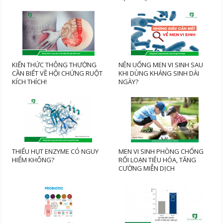
BỆNH THẦN KINH
KIẾN THỨC THÔNG THƯỜNG
NÊN UỐNG MEN VI SINH SAU
CẦN BIẾT VỀ HỘI CHỨNG RUỘT
KHI DÙNG KHÁNG SINH DÀI
KÍCH THÍCH!
NGÀY?
THIẾU HỤT ENZYME CÓ NGUY
MEN VI SINH PHÒNG CHỐNG
HIỂM KHÔNG?
RỐI LOẠN TIÊU HÓA, TĂNG
CƯỜNG MIỄN DỊCH