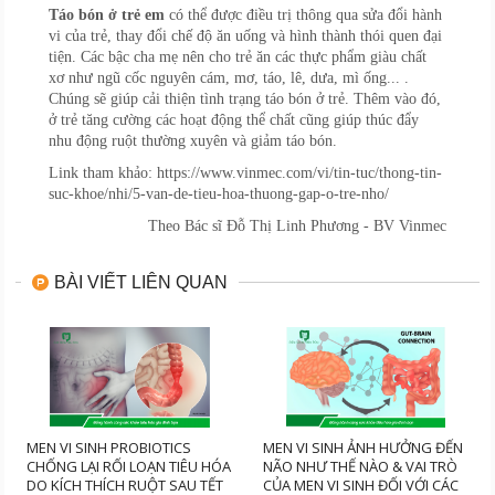
Táo bón ở trẻ em
có thể được điều trị thông qua sửa đổi hành
vi của trẻ, thay đổi chế độ ăn uống và hình thành thói quen đại
tiện. Các bậc cha mẹ nên cho trẻ ăn các thực phẩm giàu chất
xơ như ngũ cốc nguyên cám, mơ, táo, lê, dưa, mì ống... .
Chúng sẽ giúp cải thiện tình trạng táo bón ở trẻ. Thêm vào đó,
ở trẻ tăng cường các hoạt động thể chất cũng giúp thúc đẩy
nhu động ruột thường xuyên và giảm táo bón.
Link tham khảo: https://www.vinmec.com/vi/tin-tuc/thong-tin-
suc-khoe/nhi/5-van-de-tieu-hoa-thuong-gap-o-tre-nho/
Theo
Bác sĩ Đỗ Thị Linh Phương
- BV Vinmec
BÀI VIẾT LIÊN QUAN
MEN VI SINH PROBIOTICS
MEN VI SINH ẢNH HƯỞNG ĐẾN
CHỐNG LẠI RỐI LOẠN TIÊU HÓA
NÃO NHƯ THẾ NÀO & VAI TRÒ
DO KÍCH THÍCH RUỘT SAU TẾT
CỦA MEN VI SINH ĐỐI VỚI CÁC