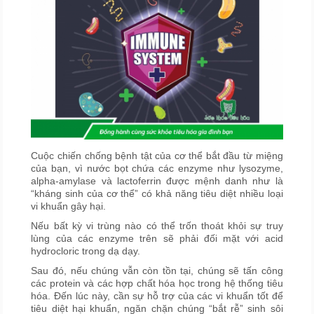
Cuộc chiến chống bệnh tật của cơ thể bắt đầu từ miệng
của bạn, vì nước bọt chứa các enzyme như lysozyme,
alpha-amylase và lactoferrin được mệnh danh như là
“kháng sinh của cơ thể” có khả năng tiêu diệt nhiều loại
vi khuẩn gây hại.
Nếu bất kỳ vi trùng nào có thể trốn thoát khỏi sự truy
lùng của các enzyme trên sẽ phải đối mặt với acid
hydrocloric trong dạ dạy.
Sau đó, nếu chúng vẫn còn tồn tại, chúng sẽ tấn công
các protein và các hợp chất hóa học trong hệ thống tiêu
hóa. Đến lúc này, cần sự hỗ trợ của các vi khuẩn tốt để
tiêu diệt hại khuẩn, ngăn chặn chúng “bắt rễ” sinh sôi