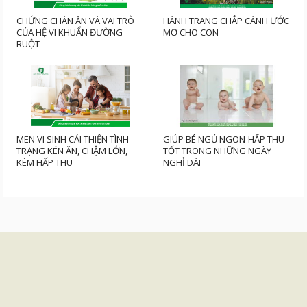
CHỨNG CHÁN ĂN VÀ VAI TRÒ
HÀNH TRANG CHẮP CÁNH ƯỚC
CỦA HỆ VI KHUẨN ĐƯỜNG
MƠ CHO CON
RUỘT
MEN VI SINH CẢI THIỆN TÌNH
GIÚP BÉ NGỦ NGON-HẤP THU
TRẠNG KÉN ĂN, CHẬM LỚN,
TỐT TRONG NHỮNG NGÀY
KÉM HẤP THU
NGHỈ DÀI