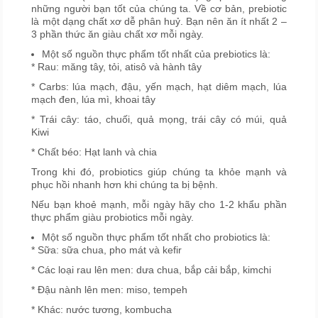
những người bạn tốt của chúng ta. Về cơ bản, prebiotic
là một dạng chất xơ dễ phân huỷ. Bạn nên ăn ít nhất 2 –
3 phần thức ăn giàu chất xơ mỗi ngày.
Một số nguồn thực phẩm tốt nhất của prebiotics là:
* Rau: măng tây, tỏi, atisô và hành tây
* Carbs: lúa mạch, đậu, yến mạch, hạt diêm mạch, lúa
mạch đen, lúa mì, khoai tây
* Trái cây: táo, chuối, quả mọng, trái cây có múi, quả
Kiwi
* Chất béo: Hạt lanh và chia
Trong khi đó, probiotics giúp chúng ta khỏe mạnh và
phục hồi nhanh hơn khi chúng ta bị bệnh.
Nếu bạn khoẻ mạnh, mỗi ngày hãy cho 1-2 khẩu phần
thực phẩm giàu probiotics mỗi ngày.
Một số nguồn thực phẩm tốt nhất cho probiotics là:
* Sữa: sữa chua, pho mát và kefir
* Các loại rau lên men: dưa chua, bắp cải bắp, kimchi
* Đậu nành lên men: miso, tempeh
* Khác: nước tương, kombucha