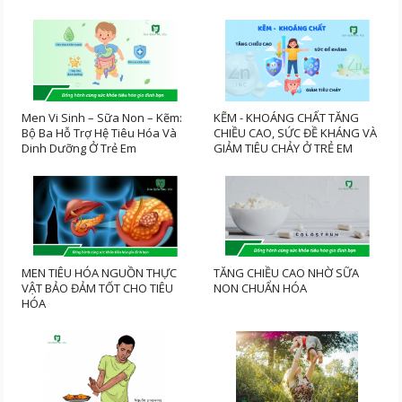
Men Vi Sinh – Sữa Non – Kẽm:
KẼM - KHOÁNG CHẤT TĂNG
Bộ Ba Hỗ Trợ Hệ Tiêu Hóa Và
CHIỀU CAO, SỨC ĐỀ KHÁNG VÀ
Dinh Dưỡng Ở Trẻ Em
GIẢM TIÊU CHẢY Ở TRẺ EM
MEN TIÊU HÓA NGUỒN THỰC
TĂNG CHIỀU CAO NHỜ SỮA
VẬT BẢO ĐẢM TỐT CHO TIÊU
NON CHUẨN HÓA
HÓA