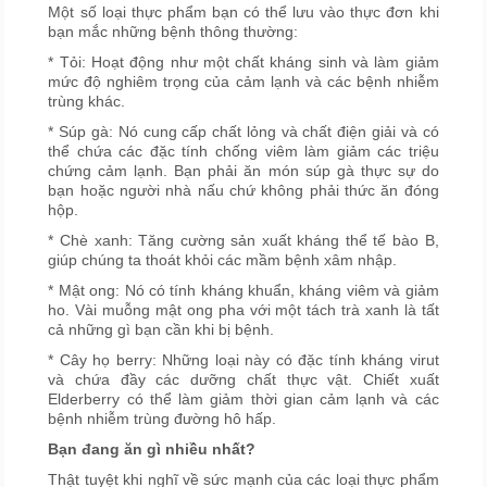
Một số loại thực phẩm bạn có thể lưu vào thực đơn khi
bạn mắc những bệnh thông thường:
* Tỏi: Hoạt động như một chất kháng sinh và làm giảm
mức độ nghiêm trọng của cảm lạnh và các bệnh nhiễm
trùng khác.
* Súp gà: Nó cung cấp chất lỏng và chất điện giải và có
thể chứa các đặc tính chống viêm làm giảm các triệu
chứng cảm lạnh. Bạn phải ăn món súp gà thực sự do
bạn hoặc người nhà nấu chứ không phải thức ăn đóng
hộp.
* Chè xanh: Tăng cường sản xuất kháng thể tế bào B,
giúp chúng ta thoát khỏi các mầm bệnh xâm nhập.
* Mật ong: Nó có tính kháng khuẩn, kháng viêm và giảm
ho. Vài muỗng mật ong pha với một tách trà xanh là tất
cả những gì bạn cần khi bị bệnh.
* Cây họ berry: Những loại này có đặc tính kháng virut
và chứa đầy các dưỡng chất thực vật. Chiết xuất
Elderberry có thể làm giảm thời gian cảm lạnh và các
bệnh nhiễm trùng đường hô hấp.
Bạn đang ăn gì nhiều nhất?
Thật tuyệt khi nghĩ về sức mạnh của các loại thực phẩm