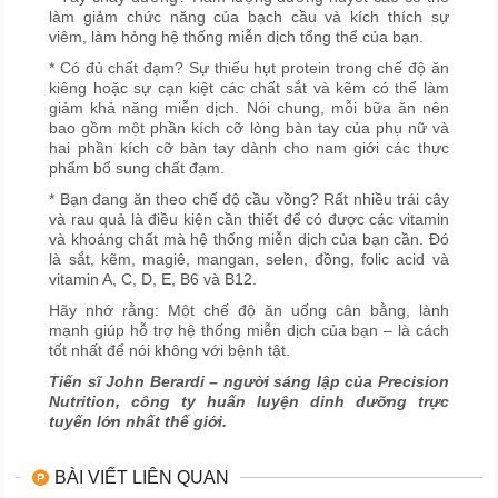
làm giảm chức năng của bạch cầu và kích thích sự
viêm, làm hỏng hệ thống miễn dịch tổng thể của bạn.
* Có đủ chất đạm? Sự thiếu hụt protein trong chế độ ăn
kiêng hoặc sự cạn kiệt các chất sắt và kẽm có thể làm
giảm khả năng miễn dịch. Nói chung, mỗi bữa ăn nên
bao gồm một phần kích cỡ lòng bàn tay của phụ nữ và
hai phần kích cỡ bàn tay dành cho nam giới các thực
phẩm bổ sung chất đạm.
* Bạn đang ăn theo chế độ cầu vồng? Rất nhiều trái cây
và rau quả là điều kiện cần thiết để có được các vitamin
và khoáng chất mà hệ thống miễn dịch của bạn cần. Đó
là sắt, kẽm, magiê, mangan, selen, đồng, folic acid và
vitamin A, C, D, E, B6 và B12.
Hãy nhớ rằng: Một chế độ ăn uống cân bằng, lành
mạnh giúp hỗ trợ hệ thống miễn dịch của bạn – là cách
tốt nhất để nói không với bệnh tật.
Tiến sĩ John Berardi – người sáng lập của Precision
Nutrition, công ty huấn luyện dinh dưỡng trực
tuyến lớn nhất thế giới.
BÀI VIẾT LIÊN QUAN